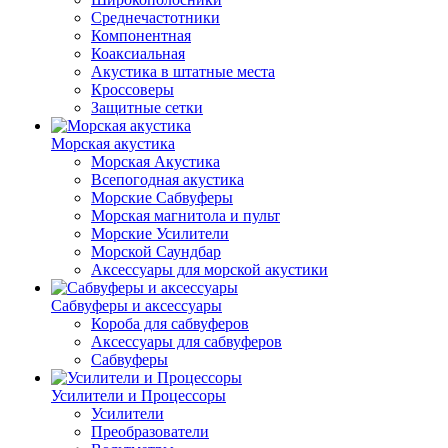
Среднечастотники
Компонентная
Коаксиальная
Акустика в штатные места
Кроссоверы
Защитные сетки
Морская акустика
Морская Акустика
Всепогодная акустика
Морские Сабвуферы
Морская магнитола и пульт
Морские Усилители
Морской Cаундбар
Аксессуары для морской акустики
Сабвуферы и аксессуары
Короба для сабвуферов
Аксессуары для сабвуферов
Сабвуферы
Усилители и Процессоры
Усилители
Преобразователи