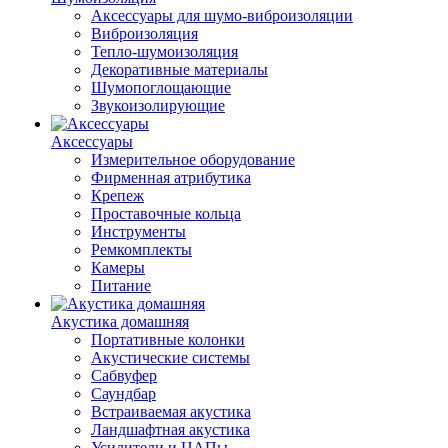
Аксессуары для шумо-виброизоляции
Виброизоляция
Тепло-шумоизоляция
Декоративные материалы
Шумопоглощающие
Звукоизолирующие
Аксессуары
Измерительное оборудование
Фирменная атрибутика
Крепеж
Проставочные кольца
Инструменты
Ремкомплекты
Камеры
Питание
Акустика домашняя
Портативные колонки
Акустические системы
Сабвуфер
Саундбар
Встраиваемая акустика
Ландшафтная акустика
Усилители и ЦАПы