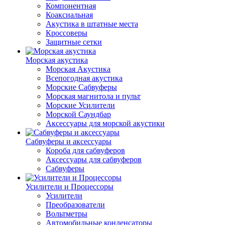
Компонентная
Коаксиальная
Акустика в штатные места
Кроссоверы
Защитные сетки
Морская акустика
Морская Акустика
Всепогодная акустика
Морские Сабвуферы
Морская магнитола и пульт
Морские Усилители
Морской Cаундбар
Аксессуары для морской акустики
Сабвуферы и аксессуары
Короба для сабвуферов
Аксессуары для сабвуферов
Сабвуферы
Усилители и Процессоры
Усилители
Преобразователи
Вольтметры
Автомобильные конденсаторы